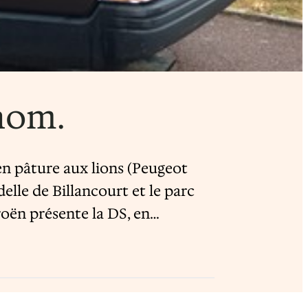
 nom.
en pâture aux lions (Peugeot
lle de Billancourt et le parc
roën présente la DS, en…