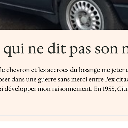
S qui ne dit pas son
le chevron et les accrocs du losange me jeter 
r dans une guerre sans merci entre l’ex citade
moi développer mon raisonnement. En 1955, Cit