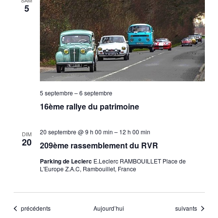
SAM
5
5 septembre
–
6 septembre
16ème rallye du patrimoine
20 septembre @ 9 h 00 min
–
12 h 00 min
DIM
20
209ème rassemblement du RVR
Parking de Leclerc
E.Leclerc RAMBOUILLET Place de
L'Europe Z.A.C, Rambouillet, France
Évènements
Évènements
précédents
Aujourd’hui
suivants