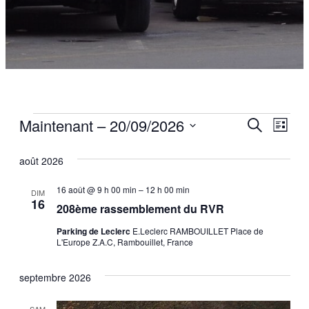
Évènements
Rech
Maintenant
 – 
20/09/2026
Nav
Recherche
Liste
Sélectionnez
de
et
une
août 2026
vue
date.
navi
16 août @ 9 h 00 min
–
12 h 00 min
Évè
DIM
16
208ème rassemblement du RVR
de
Parking de Leclerc
E.Leclerc RAMBOUILLET Place de
L'Europe Z.A.C, Rambouillet, France
vues
septembre 2026
Évè