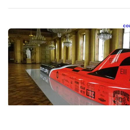
CO
E
31 
La 
avo