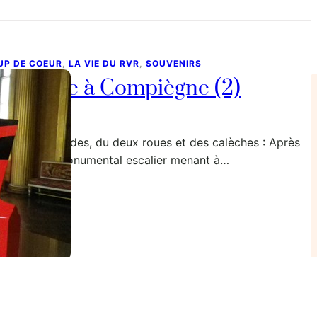
UP DE COEUR
, 
LA VIE DU RVR
, 
SOUVENIRS
n vitesse à Compiègne (2)
mars, 2022
Salle des Gardes, du deux roues et des calèches : Après
ir gravi le monumental escalier menant à…