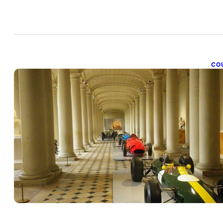
CO
E
1 a
Le 
loc
red