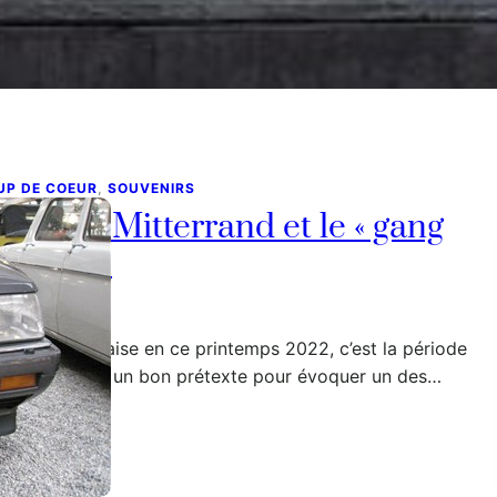
UP DE COEUR
, 
SOUVENIRS
rançois Mitterrand et le « gang
es R25 »
vril, 2022
ctualité française en ce printemps 2022, c’est la période
ctorale. Voici un bon prétexte pour évoquer un des…