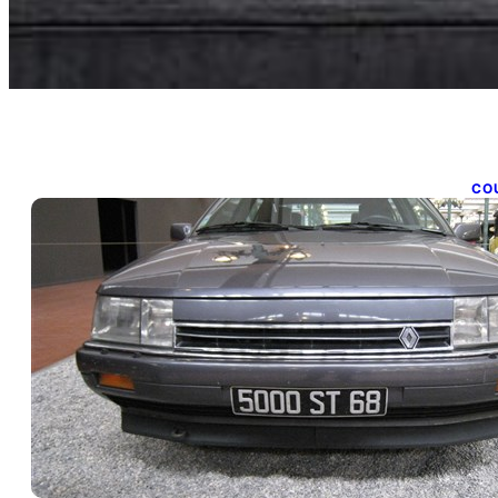
CO
F
d
9 a
L’a
éle