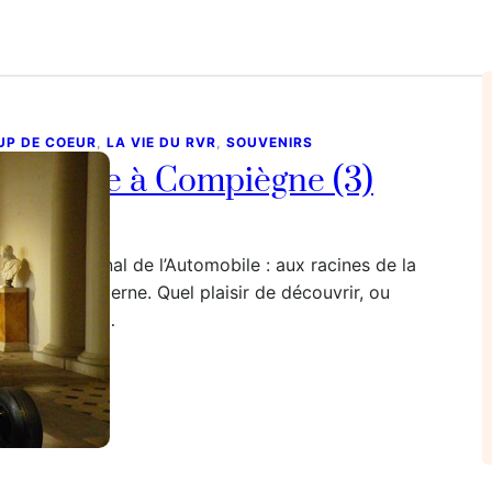
UP DE COEUR
, 
LA VIE DU RVR
, 
SOUVENIRS
n vitesse à Compiègne (3)
vril, 2022
Musée National de l’Automobile : aux racines de la
omotion moderne. Quel plaisir de découvrir, ou
écouvrir, les…