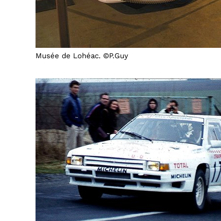
Musée de Lohéac. ©P.Guy