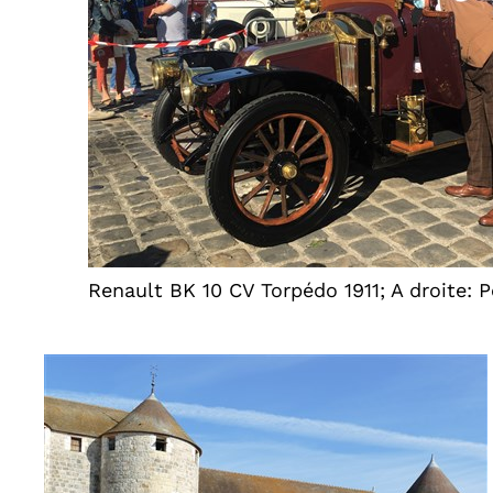
Renault BK 10 CV Torpédo 1911; A droite: 