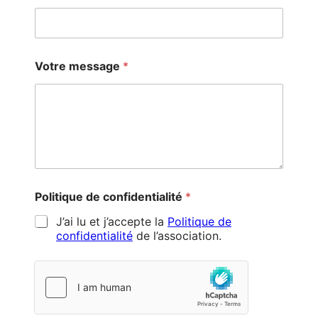
e
n
t
i
a
Votre message
*
l
i
t
é
*
Politique de confidentialité
*
J’ai lu et j’accepte la
Politique de
confidentialité
de l’association.