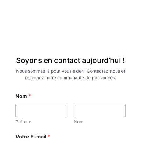
Soyons en contact aujourd’hui !
Nous sommes là pour vous aider ! Contactez-nous et
rejoignez notre communauté de passionnés.
N
Nom
*
o
m
c
o
n
Prénom
Nom
f
i
Votre E-mail
*
d