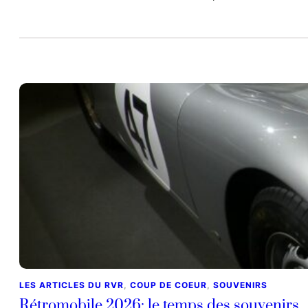
LES ARTICLES DU RVR
, 
COUP DE COEUR
, 
SOUVENIRS
Rétromobile 2026: le temps des souvenirs