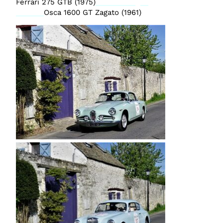
Ferrari 275 GTB (1975)
__________ __
_______
Osca 1600 GT Zagato (1961)