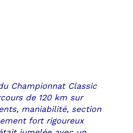
 du Championnat Classic
arcours de 120 km sur
ts, maniabilité, section
sement fort rigoureux
était jumelée avec un